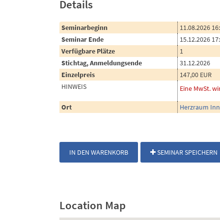
Details
Seminarbeginn
11.08.2026 16
Seminar Ende
15.12.2026 17
Verfügbare Plätze
1
Stichtag, Anmeldungsende
31.12.2026
Einzelpreis
147,00 EUR
HINWEIS
Eine MwSt. wi
Ort
Herzraum Inn
IN DEN WARENKORB
SEMINAR SPEICHERN
Location Map