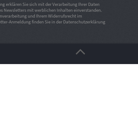
 erklären Sie sich mit der Verarbeitung Ihrer Daten
s Newsletters mit werblichen Inhalten einverstanden.
enverarbeitung und Ihrem Widerrufsrecht im
ter-Anmeldung finden Sie in der Datenschutzerklärung
 may not function as expected.