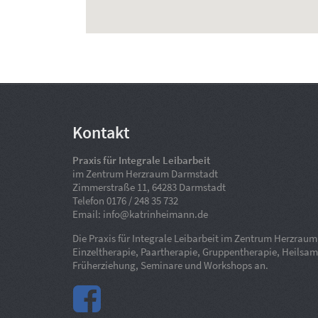
Kontakt
Praxis für Integrale Leibarbeit
im Zentrum Herzraum Darmstadt
Zimmerstraße 11, 64283 Darmstadt
Telefon 0176 / 248 35 732
Email: info@katrinheimann.de
Die Praxis für Integrale Leibarbeit im Zentrum Herzrau
Einzeltherapie, Paartherapie, Gruppentherapie, Heilsam
Früherziehung, Seminare und Workshops an.